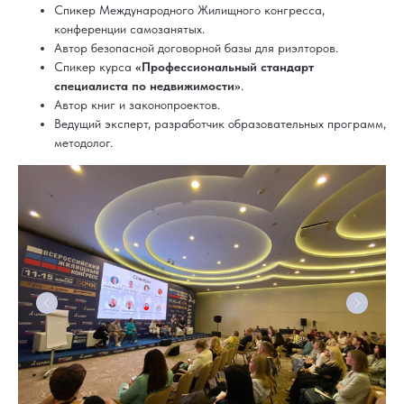
Спикер Международного Жилищного конгресса,
конференции самозанятых.
Автор безопасной договорной базы для риэлторов.
Спикер курса
«Профессиональный стандарт
специалиста по недвижимости»
.
Автор книг и законопроектов.
Ведущий эксперт, разработчик образовательных программ,
методолог.