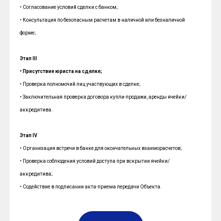
• Согласование условий сделки с банком;
• Консультация по безопасным расчетам в наличной или безналичной
форме;
Этап III
• Присутствие юриста на сделке;
• Проверка полномочий лиц участвующих в сделке;
• Заключительная проверка договора купли-продажи, аренды ячейки/
аккредитива.
Этап IV
• Организация встречи в банке для окончательных взаиморасчетов;
• Проверка соблюдения условий доступа при вскрытии ячейки/
аккредитива;
• Содействие в подписании акта-приема передачи Объекта.