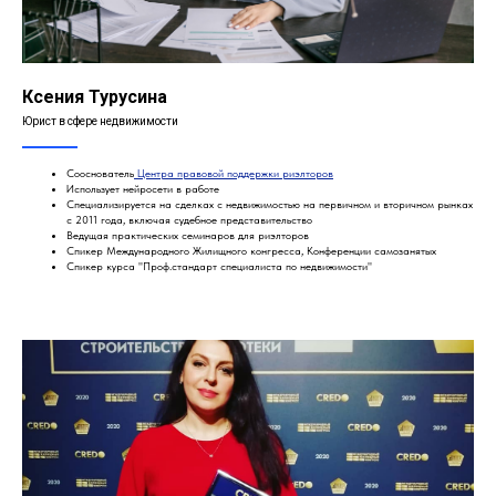
Ксения Турусина
Юрист в сфере недвижимости
Сооснователь
Центра правовой поддержки риэлторов
Использует нейросети в работе
Специализируется на сделках с недвижимостью на первичном и вторичном рынках
с 2011 года, включая судебное представительство
Ведущая практических семинаров для риэлторов
Спикер Международного Жилищного конгресса, Конференции самозанятых
Спикер курса "Проф.стандарт специалиста по недвижимости"