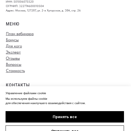
ИНН: 501006075520
ОГРНИП: 322774600010504
Адрес: Москва, 127287, ул. 2-я Хуторская, д. 38А, стр. 26
МЕНЮ
План вебинара
Бонусы
Для кого
Эксперт
Отзывы
Вопросы
Стоимость
КОНТАКТЫ
Управление файлами cookie
+79857955673
Мы используем файлы cookie
info@onlineurist24.ru
для обеспечения наилучшего взаимодействия с сайтом.
Политика конфиденциальности
Принять все
Договор оферты