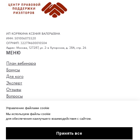
ИП КОРЯКИНА КСЕНИЯ ВАЛЕРЬЕВНА
ИНН: 501006075520
ОГРНИП: 322774600010504
Адрес: Москва, 127287, ул. 2-я Хуторская, д. 38А, стр. 26
МЕНЮ
План вебинара
Бонусы
Для кого
Эксперт
Отзывы
Вопросы
Стоимость
Управление файлами cookie
КОНТАКТЫ
Мы используем файлы cookie
+79857955673
для обеспечения наилучшего взаимодействия с сайтом.
info@onlineurist24.ru
Принять все
Политика конфиденциальности