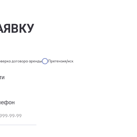
АЯВКУ
оверка договора аренды
Претензия/иск
ти
лефон