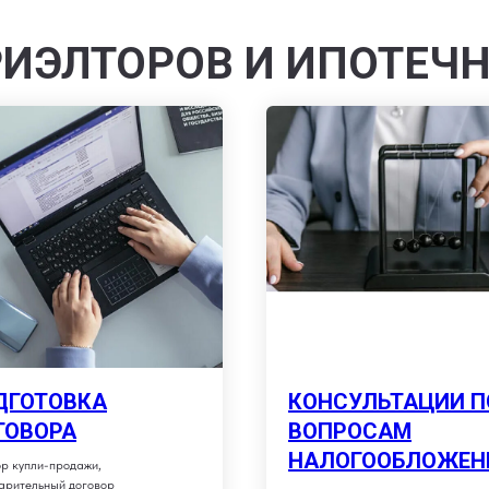
РИЭЛТОРОВ И ИПОТЕЧ
ДГОТОВКА
КОНСУЛЬТАЦИИ П
ГОВОРА
ВОПРОСАМ
НАЛОГООБЛОЖЕН
р купли-продажи,
арительный договор