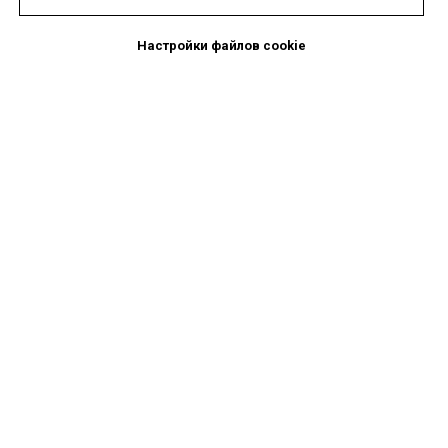
Настройки файлов cookie
КТО ДЕЛАЕТ ПРОВЕРКИ
Центр правовой поддержки риэлторов