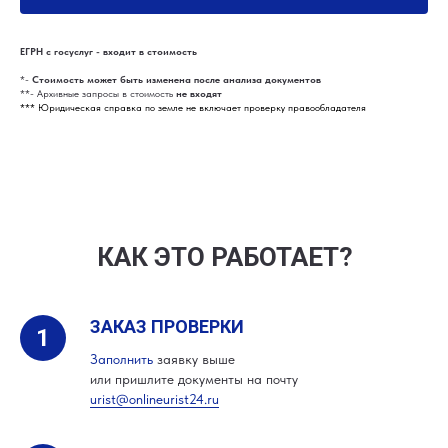
ЕГРН с госуслуг - входит в стоимость
*-
Стоимость может быть изменена после анализа документов
**- Архивные запросы в стоимость
не входят
*** Юридическая справка по земле не включает проверку правообладателя
КАК ЭТО РАБОТАЕТ?
ЗАКАЗ ПРОВЕРКИ
Заполнить
заявку выше
или пришлите документы на почту
urist@onlineurist24.ru