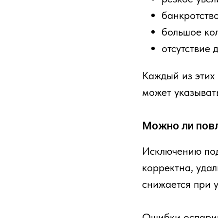
банкротство
большое кол
отсутствие 
Каждый из этих 
может указыват
Можно ли повл
Исключению под
корректна, уда
снижается при 
Ошибки оспарив