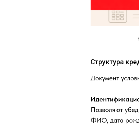
Структура кре
Документ условн
Идентификацио
Позволяют убеди
ФИО, дата рож