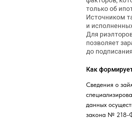
факторов, кот
только об ипо
Источником т
и исполненных
Для риэлторов
позволяет зар
до подписания
Как формирует
Сведения о зай
специализирова
данных осущест
закона № 218-Ф