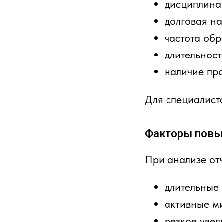
дисциплина
долговая на
частота об
длительнос
наличие про
Для специалист
Факторы повы
При анализе от
длительные
активные м
резкое увел