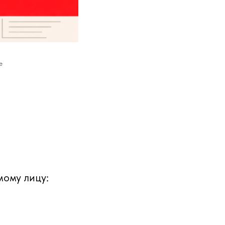
е
мому лицу: