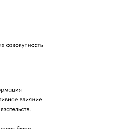
их совокупность
ормация
тивное влияние
язательств.
через бюро,