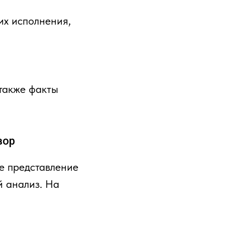
их исполнения,
 также факты
вор
е представление
 анализ. На