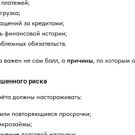
 платежей;
грузка;
ращений за кредитами;
ть финансовой истории;
блемных обязательств.
а важен не сам балл, а
причины
, по которым 
шенного риска
чёта должны настораживать:
 или повторяющиеся просрочки;
икрозаймы;
ичение долговой нагрузки;