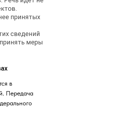
. Речь идёт не
ектов.
нее принятых
тих сведений
 принять меры
вах
тся в
й. Передача
едерального