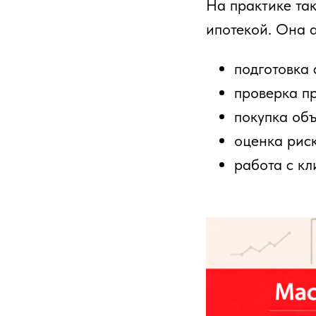
На практике та
ипотекой. Она а
подготовка
проверка п
покупка объ
оценка рис
работа с к