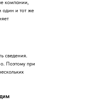
е компании,
 один и тот же
няет
ь сведения.
о. Поэтому при
нескольких
одим