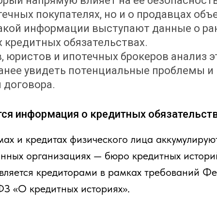
орый напрямую влияет на её безопасность
течных покупателях, но и о продавцах объ
акой информации выступают данные о ра
 кредитных обязательствах.
, юристов и ипотечных брокеров анализ э
анее увидеть потенциальные проблемы и
 договора.
ся информация о кредитных обязательст
мах и кредитах физического лица аккумулирую
нных организациях — бюро кредитных истори
вляется кредиторами в рамках требований Ф
З «О кредитных историях».