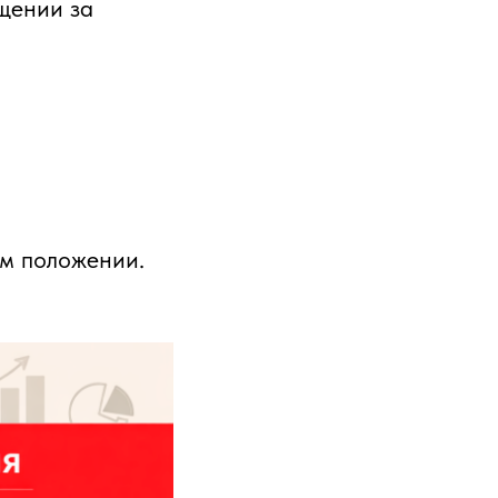
ащении за
м положении.