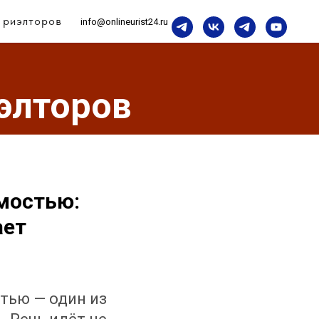
 риэлторов
info@onlineurist24.ru
элторов
мостью:
ает
тью — один из