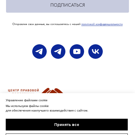
ПОДПИСАТЬСЯ
Отправляя свои данные, вы соглашаетесь с нашей
политикой конфиденциальности
Управление файлами cookie
Мы используем файлы cookie
для обеспечения наилучшего взаимодействия с сайтом.
ИП КОРЯКИНА КСЕНИЯ ВАЛЕРЬЕВНА
ИНН: 501006075520
Принять все
ОГРНИП: 322774600010504
Адрес: Москва, 127287, ул. 2-я Хуторская, д. 38А, стр. 26